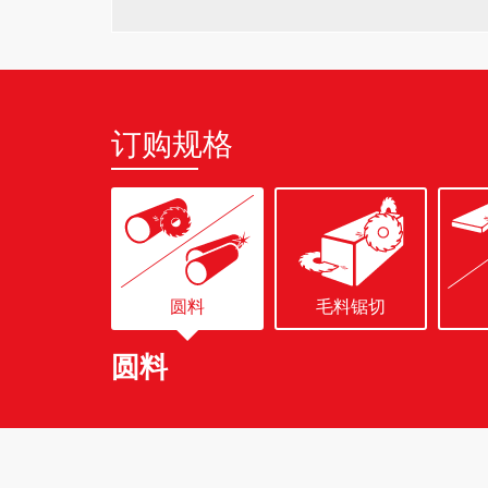
订购规格
圆料
毛料锯切
圆料